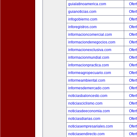
guialatinoamerica.com
Ofer
guianoticias.com
Ofer
infogobierno.com
Ofer
inforegistros.com
Ofer
informacioncomercial.com
Ofer
informaciondenegocios.com
Ofer
informacionexclusiva.com
Ofer
informacionmundial.com
Ofer
informacionpractica.com
Ofer
informeagropecuario.com
Ofer
informeambiental.com
Ofer
informesdemercado.com
Ofer
noticiasbaloncesto.com
Ofer
noticiasciclismo.com
Ofer
noticiasdeeconomia.com
Ofer
noticiasdiarias.com
Ofer
noticiasempresariales.com
Ofer
noticiasendirecto.com
Ofer