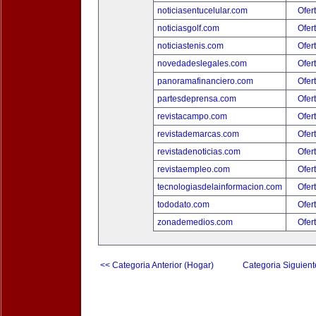
noticiasentucelular.com
Ofer
noticiasgolf.com
Ofer
noticiastenis.com
Ofer
novedadeslegales.com
Ofer
panoramafinanciero.com
Ofer
partesdeprensa.com
Ofer
revistacampo.com
Ofer
revistademarcas.com
Ofer
revistadenoticias.com
Ofer
revistaempleo.com
Ofer
tecnologiasdelainformacion.com
Ofer
tododato.com
Ofer
zonademedios.com
Ofer
<< Categoria Anterior (Hogar)
Categoria Siguient