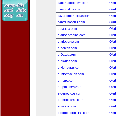
cadenadeportiva.com
Ofer
campoaldia.com
Ofer
cazadordenoticias.com
Ofer
centralnoticias.com
Ofer
dataguia.com
Ofer
diariodecocina.com
Ofer
diarioperu.com
Ofer
e-boletin.com
Ofer
e-Datos.com
Ofer
e-diarios.com
Ofer
e-Honduras.com
Ofer
e-Informacion.com
Ofer
e-mapa.com
Ofer
e-opiniones.com
Ofer
e-periodicos.com
Ofer
e-periodismo.com
Ofer
ediarios.com
Ofer
forodeperiodistas.com
Ofer