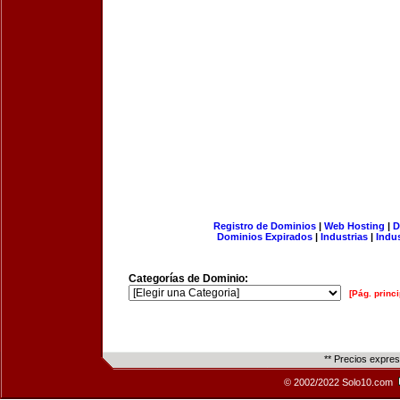
Registro de Dominios
|
Web Hosting
|
D
Dominios Expirados
|
Industrias
|
Indu
Categorías de Dominio:
[Pág. princi
** Precios expre
© 2002/2022 Solo10.com