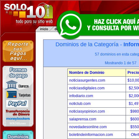
Dominios de la Categoría -
Infor
57 dominios en esta categ
Mostrando 1 de 57
Nombre de Dominio
Precio
noticiasurgentes.com
$10,0
noticiasdigitales.com
$2,50
infodiario.com
$2,00
noticlub.com
$1,49
noticiasyopinion.com
$980
salaprensa.com
$600
novedadesonline.com
$550
boletindeinformacion.com
Ofer