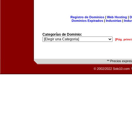
Registro de Dominios
|
Web Hosting
|
D
Dominios Expirados
|
Industrias
|
Indu
Categorías de Dominio:
[Pág. princi
** Precios expre
© 2002/2022 Solo10.com