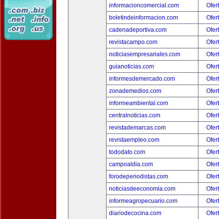
informacioncomercial.com
Ofer
boletindeinformacion.com
Ofer
cadenadeportiva.com
Ofer
revistacampo.com
Ofer
noticiasempresariales.com
Ofer
guianoticias.com
Ofer
informesdemercado.com
Ofer
zonademedios.com
Ofer
informeambiental.com
Ofer
centralnoticias.com
Ofer
revistademarcas.com
Ofer
revistaempleo.com
Ofer
tododato.com
Ofer
campoaldia.com
Ofer
forodeperiodistas.com
Ofer
noticiasdeeconomia.com
Ofer
informeagropecuario.com
Ofer
diariodecocina.com
Ofer