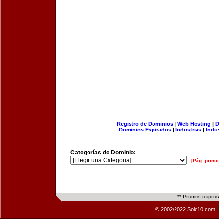
Registro de Dominios
|
Web Hosting
|
D
Dominios Expirados
|
Industrias
|
Indu
Categorías de Dominio:
[Pág. princi
** Precios expre
© 2002/2022 Solo10.com