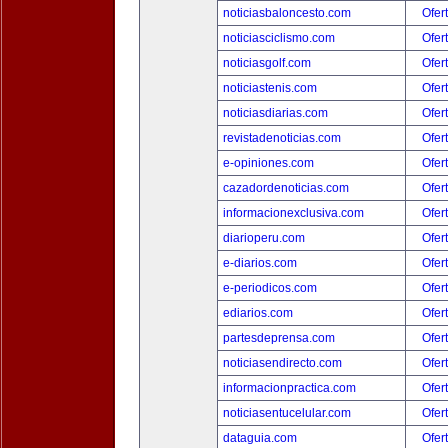
noticiasbaloncesto.com
Ofer
noticiasciclismo.com
Ofer
noticiasgolf.com
Ofer
noticiastenis.com
Ofer
noticiasdiarias.com
Ofer
revistadenoticias.com
Ofer
e-opiniones.com
Ofer
cazadordenoticias.com
Ofer
informacionexclusiva.com
Ofer
diarioperu.com
Ofer
e-diarios.com
Ofer
e-periodicos.com
Ofer
ediarios.com
Ofer
partesdeprensa.com
Ofer
noticiasendirecto.com
Ofer
informacionpractica.com
Ofer
noticiasentucelular.com
Ofer
dataguia.com
Ofer