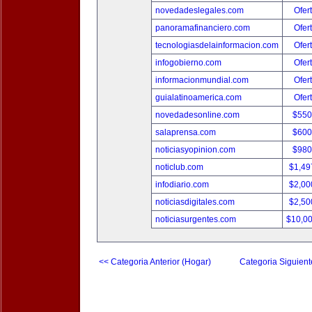
novedadeslegales.com
Ofer
panoramafinanciero.com
Ofer
tecnologiasdelainformacion.com
Ofer
infogobierno.com
Ofer
informacionmundial.com
Ofer
guialatinoamerica.com
Ofer
novedadesonline.com
$550
salaprensa.com
$600
noticiasyopinion.com
$980
noticlub.com
$1,49
infodiario.com
$2,00
noticiasdigitales.com
$2,50
noticiasurgentes.com
$10,0
<< Categoria Anterior (Hogar)
Categoria Siguient