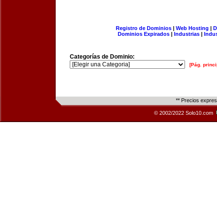
Registro de Dominios
|
Web Hosting
|
D
Dominios Expirados
|
Industrias
|
Indu
Categorías de Dominio:
[Pág. princi
** Precios expre
© 2002/2022 Solo10.com