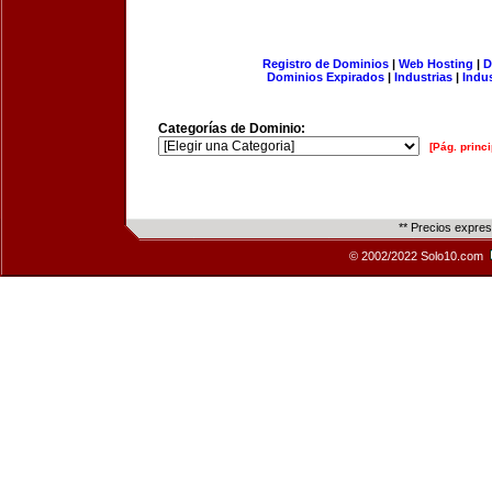
Registro de Dominios
|
Web Hosting
|
D
Dominios Expirados
|
Industrias
|
Indu
Categorías de Dominio:
[Pág. princi
** Precios expre
© 2002/2022 Solo10.com