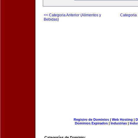
<< Categoria Anterior (Alimentos y
Categoria 
Bebidas)
Registro de Dominios
|
Web Hosting
|
D
Dominios Expirados
|
Industrias
|
Indu
Categorías de Dominio: