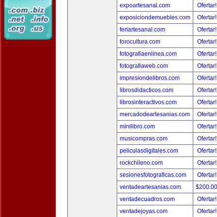
expoartesanal.com
Ofertar
exposiciondemuebles.com
Ofertar
feriartesanal.com
Ofertar
forocultura.com
Ofertar
fotografiaenlinea.com
Ofertar
fotografiaweb.com
Ofertar
impresiondelibros.com
Ofertar
librosdidacticos.com
Ofertar
librosinteractivos.com
Ofertar
mercadodeartesanias.com
Ofertar
minilibro.com
Ofertar
musicompras.com
Ofertar
peliculasdigitales.com
Ofertar
rockchileno.com
Ofertar
sesionesfotograficas.com
Ofertar
ventadeartesanias.com
$200.0
ventadecuadros.com
Ofertar
ventadejoyas.com
Ofertar