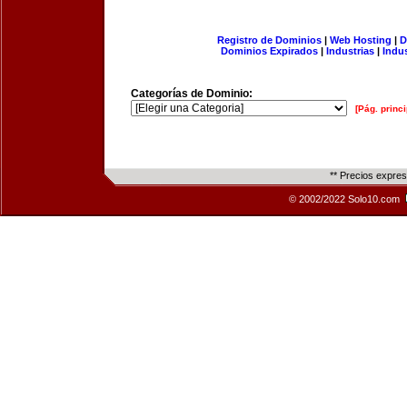
Registro de Dominios
|
Web Hosting
|
D
Dominios Expirados
|
Industrias
|
Indu
Categorías de Dominio:
[Pág. princi
** Precios expre
© 2002/2022 Solo10.com