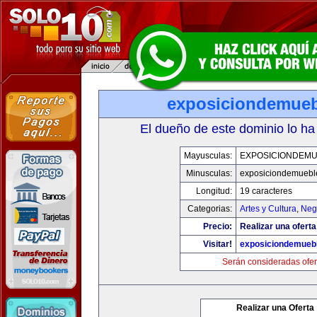
exposiciondemue
El dueño de este dominio lo ha
Mayusculas:
EXPOSICIONDEM
Minusculas:
exposiciondemuebl
Longitud:
19 caracteres
Categorias:
Artes y Cultura
,
Neg
Precio:
Realizar una oferta
Visitar!
exposiciondemueb
Serán consideradas ofer
Realizar una Oferta