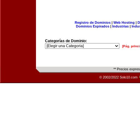
Registro de Dominios
|
Web Hosting
|
D
Dominios Expirados
|
Industrias
|
Indu
Categorías de Dominio:
[Pág. princi
** Precios expre
© 2002/2022 Solo10.com