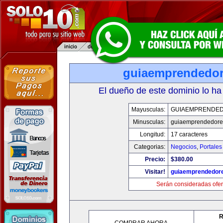
guiaemprendedo
El dueño de este dominio lo ha
Mayusculas:
GUIAEMPRENDE
Minusculas:
guiaemprendedore
Longitud:
17 caracteres
Categorias:
Negocios
,
Portales
Precio:
$380.00
Visitar!
guiaemprendedor
Serán consideradas ofer
R