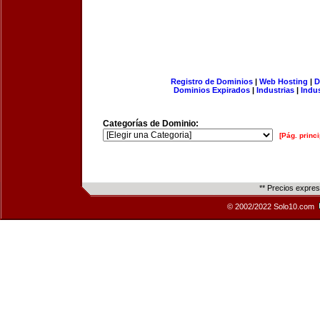
Registro de Dominios
|
Web Hosting
|
D
Dominios Expirados
|
Industrias
|
Indu
Categorías de Dominio:
[Pág. princi
** Precios expre
© 2002/2022 Solo10.com