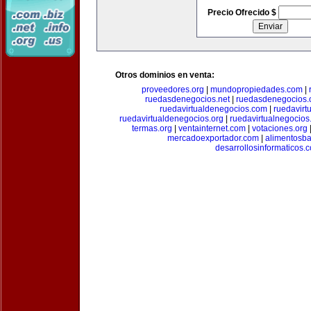
Precio Ofrecido $
Otros dominios en venta:
proveedores.org
|
mundopropiedades.com
|
ruedasdenegocios.net
|
ruedasdenegocios.
ruedavirtualdenegocios.com
|
ruedavirt
ruedavirtualdenegocios.org
|
ruedavirtualnegocios
termas.org
|
ventainternet.com
|
votaciones.org
mercadoexportador.com
|
alimentosb
desarrollosinformaticos.