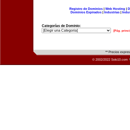
Registro de Dominios
|
Web Hosting
|
D
Dominios Expirados
|
Industrias
|
Indu
Categorías de Dominio:
[Pág. princi
** Precios expre
© 2002/2022 Solo10.com