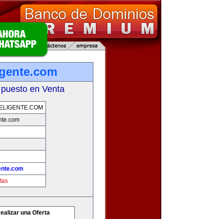
igente.com
 puesto en Venta
ELIGENTE.COM
nte.com
ente.com
tas
ealizar una Oferta