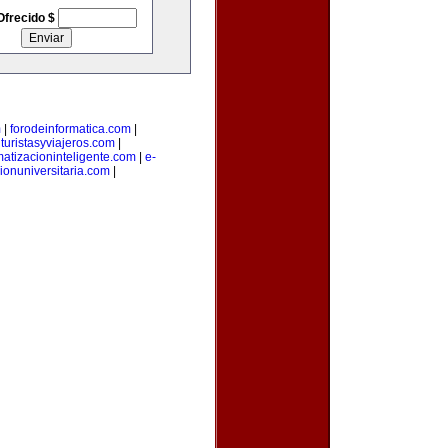
Ofrecido $
m
|
forodeinformatica.com
|
|
turistasyviajeros.com
|
atizacioninteligente.com
|
e-
ionuniversitaria.com
|