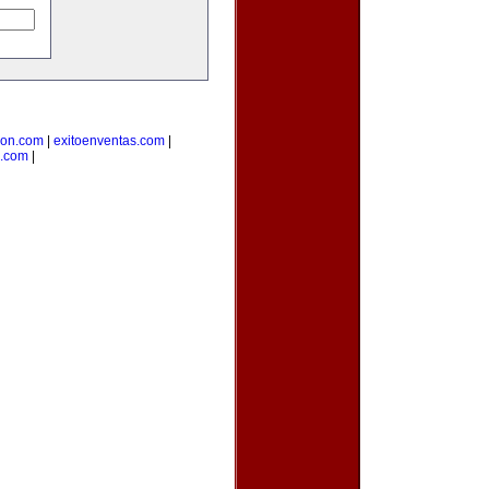
cion.com
|
exitoenventas.com
|
.com
|