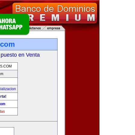
.com
 puesto en Venta
AS.COM
om
ializacion
rta!
com
tas