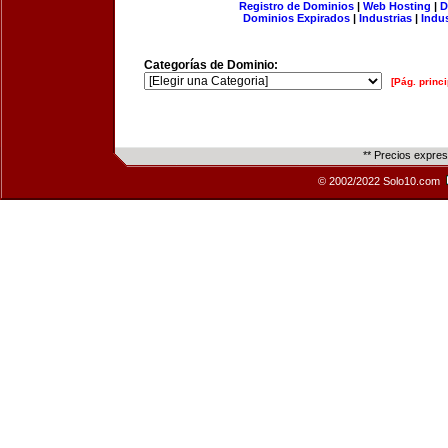
Registro de Dominios
|
Web Hosting
|
D
Dominios Expirados
|
Industrias
|
Indu
Categorías de Dominio:
[Pág. princi
** Precios expre
© 2002/2022 Solo10.com