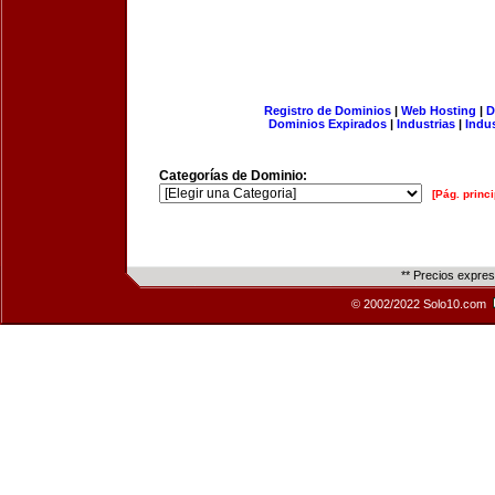
Registro de Dominios
|
Web Hosting
|
D
Dominios Expirados
|
Industrias
|
Indu
Categorías de Dominio:
[Pág. princi
** Precios expre
© 2002/2022 Solo10.com