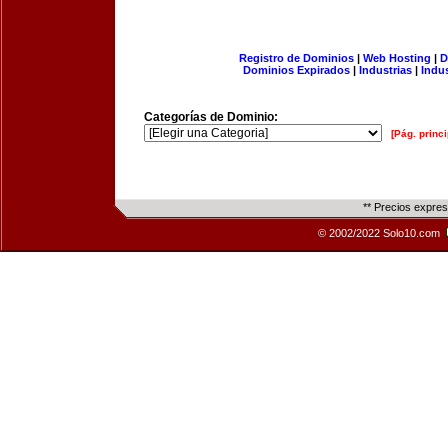
Registro de Dominios
|
Web Hosting
|
D
Dominios Expirados
|
Industrias
|
Indu
Categorías de Dominio:
[Pág. princi
** Precios expre
© 2002/2022 Solo10.com