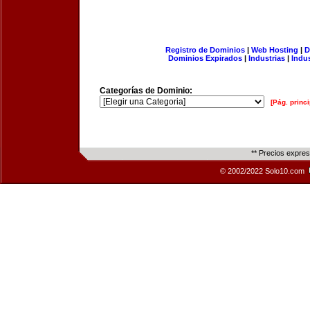
Registro de Dominios
|
Web Hosting
|
D
Dominios Expirados
|
Industrias
|
Indu
Categorías de Dominio:
[Pág. princi
** Precios expre
© 2002/2022 Solo10.com