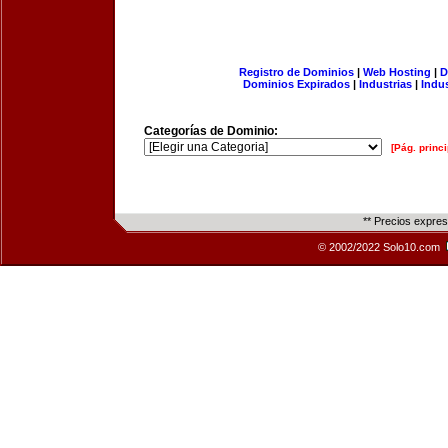
Registro de Dominios
|
Web Hosting
|
D
Dominios Expirados
|
Industrias
|
Indu
Categorías de Dominio:
[Pág. princi
** Precios expre
© 2002/2022 Solo10.com