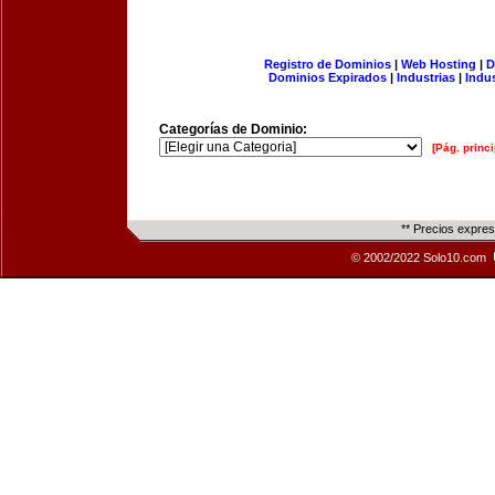
Registro de Dominios
|
Web Hosting
|
D
Dominios Expirados
|
Industrias
|
Indu
Categorías de Dominio:
[Pág. princi
** Precios expre
© 2002/2022 Solo10.com