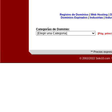
Registro de Dominios
|
Web Hosting
|
D
Dominios Expirados
|
Industrias
|
Indu
Categorías de Dominio:
[Pág. princi
** Precios expre
© 2002/2022 Solo10.com