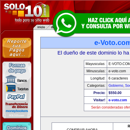
e-Voto.co
El dueño de este dominio lo ha
Mayusculas:
E-VOTO.CO
Minusculas:
e-voto.com
Longitud:
6 caracteres
Categorias:
Gobierno
,
So
Precio:
$550.00
Visitar!
e-voto.com
Serán consideradas ofer
R