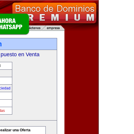
m
 puesto en Venta
M
ciedad
tas
ealizar una Oferta