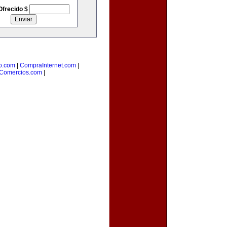
Ofrecido $
o.com
|
CompraInternet.com
|
Comercios.com
|