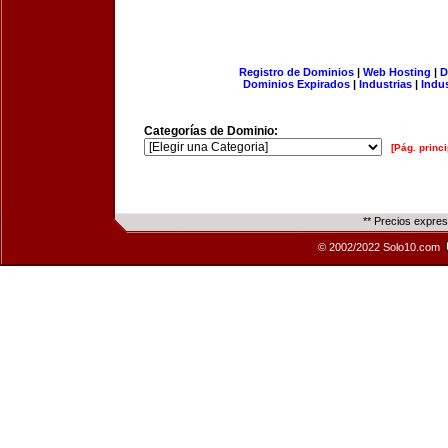
Registro de Dominios
|
Web Hosting
|
D
Dominios Expirados
|
Industrias
|
Indu
Categorías de Dominio:
[Pág. princi
** Precios expre
© 2002/2022 Solo10.com