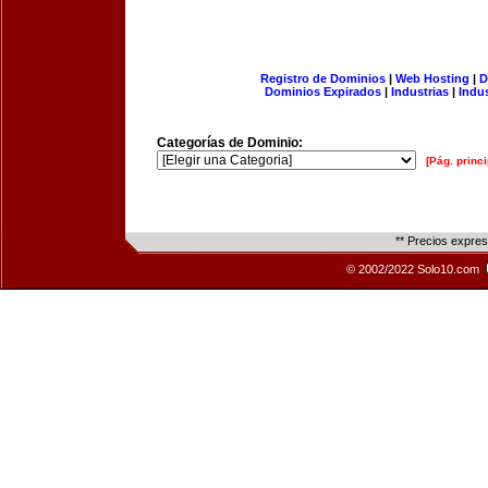
Registro de Dominios
|
Web Hosting
|
D
Dominios Expirados
|
Industrias
|
Indu
Categorías de Dominio:
[Pág. princi
** Precios expre
© 2002/2022 Solo10.com