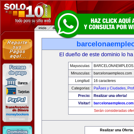
barcelonaemple
El dueño de este dominio lo ha
Mayusculas:
BARCELONAEMPLEOS
Minusculas:
barcelonaempleos.com
Longitud:
16 caracteres
Categorias:
PaÃ­ses y Ciudades
,
Pro
Precio:
Realizar una oferta!
Visitar!
barcelonaempleos.com
Serán consideradas ofer
Realizar una Oferta