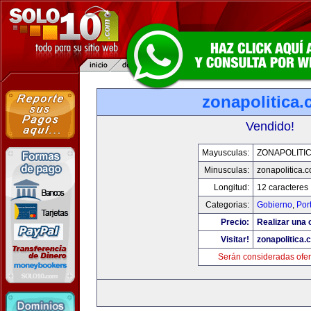
zonapolitica
Vendido!
Mayusculas:
ZONAPOLITI
Minusculas:
zonapolitica.
Longitud:
12 caracteres
Categorias:
Gobierno
,
Por
Precio:
Realizar una o
Visitar!
zonapolitica.
Serán consideradas ofer