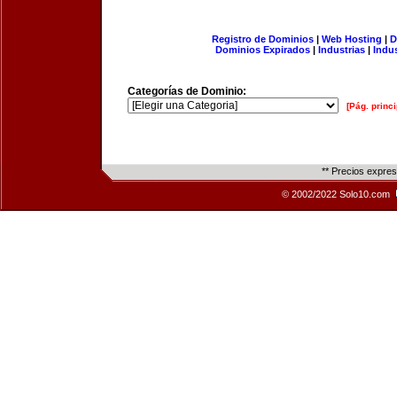
Registro de Dominios
|
Web Hosting
|
D
Dominios Expirados
|
Industrias
|
Indu
Categorías de Dominio:
[Pág. princi
** Precios expre
© 2002/2022 Solo10.com