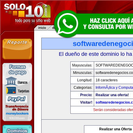
softwaredenegoc
El dueño de este dominio lo ha
Mayusculas:
SOFTWAREDENEGOC
Minusculas:
softwaredenegocios.c
Longitud:
18 caracteres
Categorias:
InformÃ¡tica y Comput
Precio:
Realizar una oferta!
Visitar!
softwaredenegocios.
Serán consideradas ofer
Realizar una Oferta