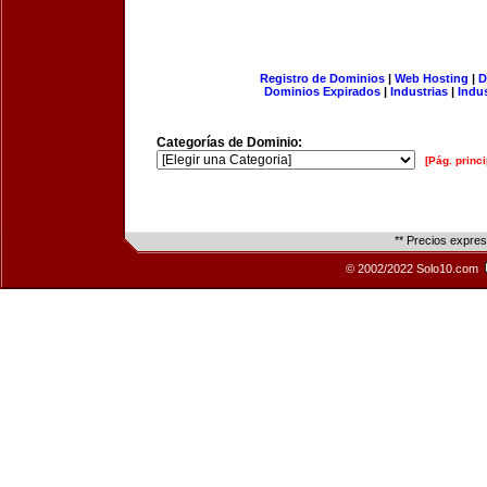
Registro de Dominios
|
Web Hosting
|
D
Dominios Expirados
|
Industrias
|
Indu
Categorías de Dominio:
[Pág. princi
** Precios expre
© 2002/2022 Solo10.com