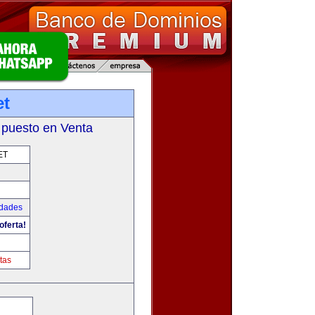
et
 puesto en Venta
ET
udades
oferta!
tas