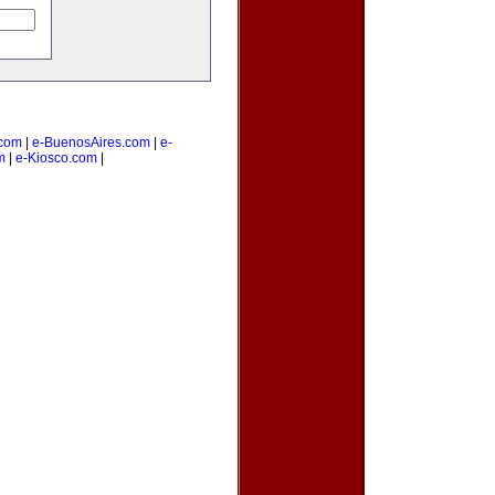
com
|
e-BuenosAires.com
|
e-
m
|
e-Kiosco.com
|