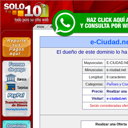
e-Ciudad.n
El dueño de este dominio lo ha
Mayusculas:
E-CIUDAD.N
Minusculas:
e-ciudad.net
Longitud:
8 caracteres
Categorias:
PaÃ­ses y Ci
Precio:
Realizar una 
Visitar!
e-ciudad.net
Serán consideradas ofer
Realizar una Oferta