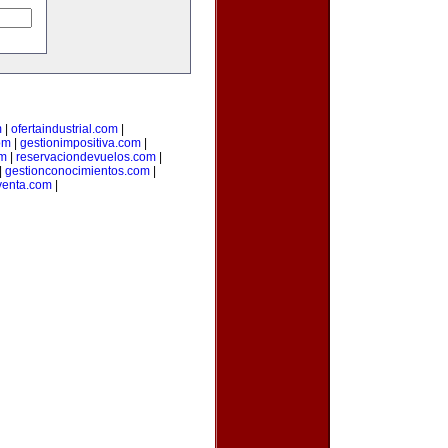
m
|
ofertaindustrial.com
|
om
|
gestionimpositiva.com
|
om
|
reservaciondevuelos.com
|
|
gestionconocimientos.com
|
venta.com
|