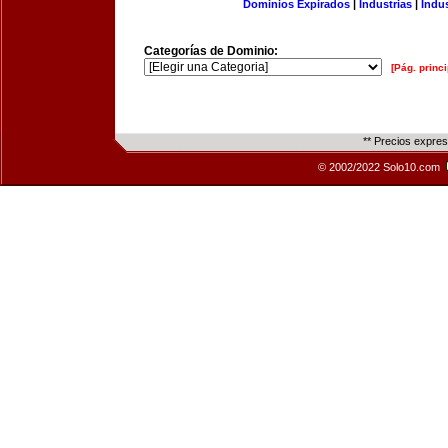
Dominios Expirados
|
Industrias
|
Indu
Categorías de Dominio:
[Pág. princi
** Precios expre
© 2002/2022 Solo10.com