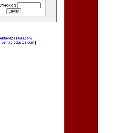
Ofrecido $
entadepasajes.com
|
|
ventaproductos.com
|