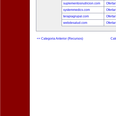
suplementosnutricion.com
Ofertar
systemmedics.com
Ofertar
terapiagrupal.com
Ofertar
webdesalud.com
Ofertar
<< Categoria Anterior (Recursos)
Cat