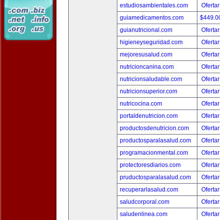
estudiosambientales.com
Ofertar
guiamedicamentos.com
$449.
guianutricional.com
Ofertar
higieneyseguridad.com
Ofertar
mejoresusalud.com
Ofertar
nutricioncanina.com
Ofertar
nutricionsaludable.com
Ofertar
nutricionsuperior.com
Ofertar
nutricocina.com
Ofertar
portaldenutricion.com
Ofertar
productosdenutricion.com
Ofertar
productosparalasalud.com
Ofertar
programacionmental.com
Ofertar
protectoresdiarios.com
Ofertar
pruductosparalasalud.com
Ofertar
recuperarlasalud.com
Ofertar
saludcorporal.com
Ofertar
saludenlinea.com
Ofertar