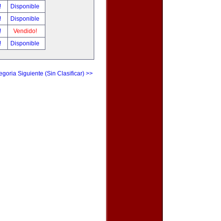
!
Disponible
!
Disponible
!
Vendido!
!
Disponible
egoria Siguiente (Sin Clasificar) >>