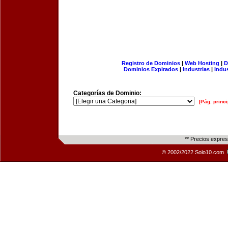
Registro de Dominios
|
Web Hosting
|
D
Dominios Expirados
|
Industrias
|
Indu
Categorías de Dominio:
[Pág. princi
** Precios expre
© 2002/2022 Solo10.com