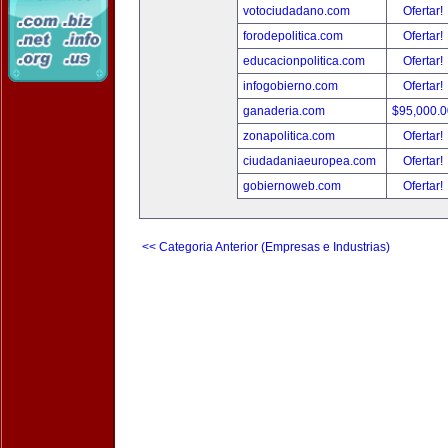
votociudadano.com
Ofertar!
forodepolitica.com
Ofertar!
educacionpolitica.com
Ofertar!
infogobierno.com
Ofertar!
ganaderia.com
$95,000.
zonapolitica.com
Ofertar!
ciudadaniaeuropea.com
Ofertar!
gobiernoweb.com
Ofertar!
<< Categoria Anterior (Empresas e Industrias)