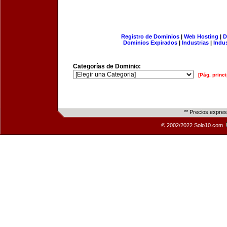
Registro de Dominios
|
Web Hosting
|
D
Dominios Expirados
|
Industrias
|
Indu
Categorías de Dominio:
[Pág. princi
** Precios expre
© 2002/2022 Solo10.com